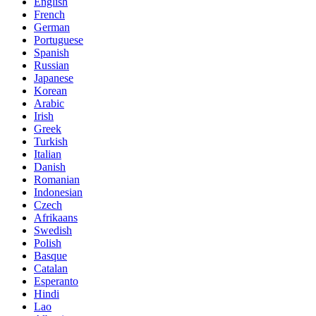
English
French
German
Portuguese
Spanish
Russian
Japanese
Korean
Arabic
Irish
Greek
Turkish
Italian
Danish
Romanian
Indonesian
Czech
Afrikaans
Swedish
Polish
Basque
Catalan
Esperanto
Hindi
Lao