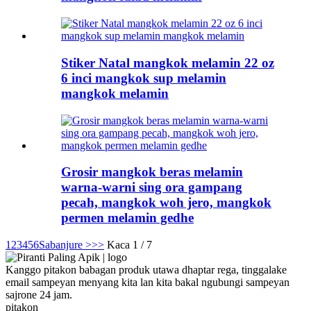
Stiker Natal mangkok melamin 22 oz
6 inci mangkok sup melamin
mangkok melamin
Grosir mangkok beras melamin
warna-warni sing ora gampang
pecah, mangkok woh jero, mangkok
permen melamin gedhe
1
2
3
4
5
6
Sabanjure >
>>
Kaca 1 / 7
Kanggo pitakon babagan produk utawa dhaptar rega, tinggalake
email sampeyan menyang kita lan kita bakal ngubungi sampeyan
sajrone 24 jam.
pitakon