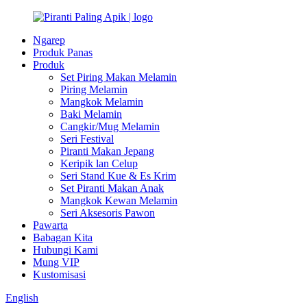
Ngarep
Produk Panas
Produk
Set Piring Makan Melamin
Piring Melamin
Mangkok Melamin
Baki Melamin
Cangkir/Mug Melamin
Seri Festival
Piranti Makan Jepang
Keripik lan Celup
Seri Stand Kue & Es Krim
Set Piranti Makan Anak
Mangkok Kewan Melamin
Seri Aksesoris Pawon
Pawarta
Babagan Kita
Hubungi Kami
Mung VIP
Kustomisasi
English