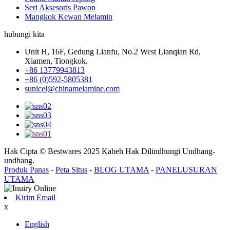
Seri Aksesoris Pawon
Mangkok Kewan Melamin
hubungi kita
Unit H, 16F, Gedung Lianfu, No.2 West Lianqian Rd,
Xiamen, Tiongkok.
+86 13779943813
+86 (0)592-5805381
sunicel@chinamelamine.com
Hak Cipta © Bestwares 2025 Kabeh Hak Dilindhungi Undhang-
undhang.
Produk Panas
-
Peta Situs
-
BLOG UTAMA
-
PANELUSURAN
UTAMA
Kirim Email
x
English