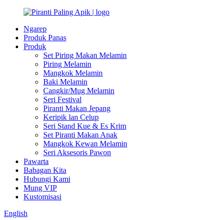
Ngarep
Produk Panas
Produk
Set Piring Makan Melamin
Piring Melamin
Mangkok Melamin
Baki Melamin
Cangkir/Mug Melamin
Seri Festival
Piranti Makan Jepang
Keripik lan Celup
Seri Stand Kue & Es Krim
Set Piranti Makan Anak
Mangkok Kewan Melamin
Seri Aksesoris Pawon
Pawarta
Babagan Kita
Hubungi Kami
Mung VIP
Kustomisasi
English