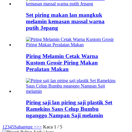
Set piring makan lan mangkuk
melamin kemasan massal warna
putih Jepang
Piring Melamin Cetak Warna
Kustom Grosir Piring Makan
Peralatan Makan
Piring saji lan piring saji plastik Set
Ramekins Saus Celup Bumbu
nganggo Nampan Saji melamin
1
2
3
4
5
Sabanjure >
>>
Kaca 1 / 5