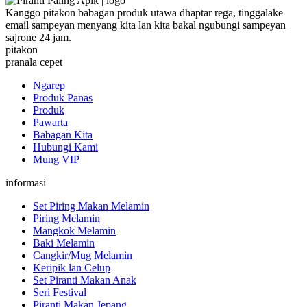
Kanggo pitakon babagan produk utawa dhaptar rega, tinggalake
email sampeyan menyang kita lan kita bakal ngubungi sampeyan
sajrone 24 jam.
pitakon
pranala cepet
Ngarep
Produk Panas
Produk
Pawarta
Babagan Kita
Hubungi Kami
Mung VIP
informasi
Set Piring Makan Melamin
Piring Melamin
Mangkok Melamin
Baki Melamin
Cangkir/Mug Melamin
Keripik lan Celup
Set Piranti Makan Anak
Seri Festival
Piranti Makan Jepang