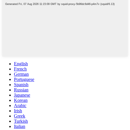
English
French
German
Portuguese
Spanish
Russian
Japanese
Korean
Arabic
Irish
Greek
Turkish
Italian