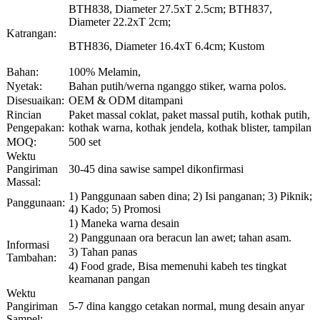
BTH838, Diameter 27.5xT 2.5cm; BTH837,
Diameter 22.2xT 2cm;
Katrangan:
BTH836, Diameter 16.4xT 6.4cm; Kustom
Bahan:
100% Melamin,
Nyetak:
Bahan putih/werna nganggo stiker, warna polos.
Disesuaikan:
OEM & ODM ditampani
Rincian
Paket massal coklat, paket massal putih, kothak putih,
Pengepakan:
kothak warna, kothak jendela, kothak blister, tampilan
MOQ:
500 set
Wektu
Pangiriman
30-45 dina sawise sampel dikonfirmasi
Massal:
1) Panggunaan saben dina; 2) Isi panganan; 3) Piknik;
Panggunaan:
4) Kado; 5) Promosi
1) Maneka warna desain
2) Panggunaan ora beracun lan awet; tahan asam.
Informasi
3) Tahan panas
Tambahan:
4) Food grade, Bisa memenuhi kabeh tes tingkat
keamanan pangan
Wektu
Pangiriman
5-7 dina kanggo cetakan normal, mung desain anyar
Sampel: