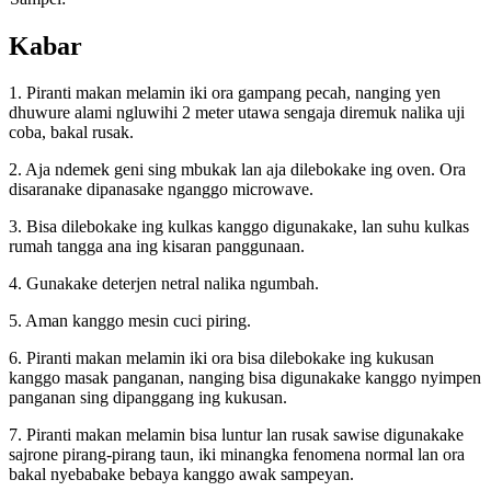
Kabar
1. Piranti makan melamin iki ora gampang pecah, nanging yen
dhuwure alami ngluwihi 2 meter utawa sengaja diremuk nalika uji
coba, bakal rusak.
2. Aja ndemek geni sing mbukak lan aja dilebokake ing oven. Ora
disaranake dipanasake nganggo microwave.
3. Bisa dilebokake ing kulkas kanggo digunakake, lan suhu kulkas
rumah tangga ana ing kisaran panggunaan.
4. Gunakake deterjen netral nalika ngumbah.
5. Aman kanggo mesin cuci piring.
6. Piranti makan melamin iki ora bisa dilebokake ing kukusan
kanggo masak panganan, nanging bisa digunakake kanggo nyimpen
panganan sing dipanggang ing kukusan.
7. Piranti makan melamin bisa luntur lan rusak sawise digunakake
sajrone pirang-pirang taun, iki minangka fenomena normal lan ora
bakal nyebabake bebaya kanggo awak sampeyan.