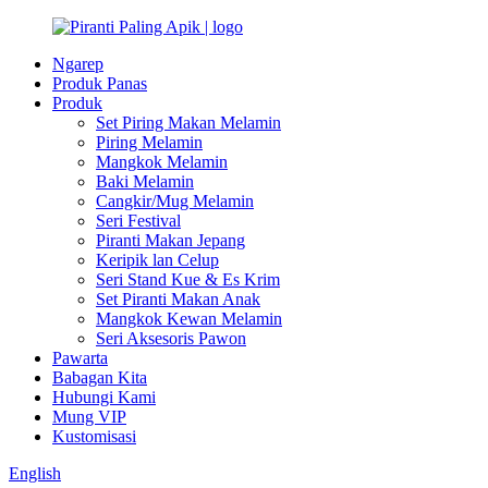
Ngarep
Produk Panas
Produk
Set Piring Makan Melamin
Piring Melamin
Mangkok Melamin
Baki Melamin
Cangkir/Mug Melamin
Seri Festival
Piranti Makan Jepang
Keripik lan Celup
Seri Stand Kue & Es Krim
Set Piranti Makan Anak
Mangkok Kewan Melamin
Seri Aksesoris Pawon
Pawarta
Babagan Kita
Hubungi Kami
Mung VIP
Kustomisasi
English