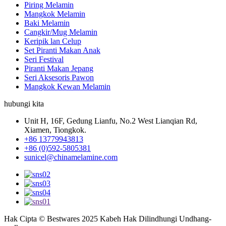
Piring Melamin
Mangkok Melamin
Baki Melamin
Cangkir/Mug Melamin
Keripik lan Celup
Set Piranti Makan Anak
Seri Festival
Piranti Makan Jepang
Seri Aksesoris Pawon
Mangkok Kewan Melamin
hubungi kita
Unit H, 16F, Gedung Lianfu, No.2 West Lianqian Rd,
Xiamen, Tiongkok.
+86 13779943813
+86 (0)592-5805381
sunicel@chinamelamine.com
Hak Cipta © Bestwares 2025 Kabeh Hak Dilindhungi Undhang-