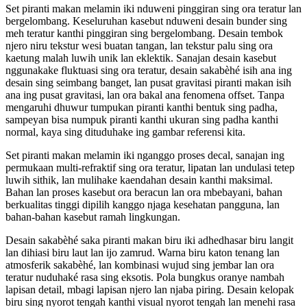
Set piranti makan melamin iki nduweni pinggiran sing ora teratur lan
bergelombang. Keseluruhan kasebut nduweni desain bunder sing
meh teratur kanthi pinggiran sing bergelombang. Desain tembok
njero niru tekstur wesi buatan tangan, lan tekstur palu sing ora
kaetung malah luwih unik lan eklektik. Sanajan desain kasebut
nggunakake fluktuasi sing ora teratur, desain sakabèhé isih ana ing
desain sing seimbang banget, lan pusat gravitasi piranti makan isih
ana ing pusat gravitasi, lan ora bakal ana fenomena offset. Tanpa
mengaruhi dhuwur tumpukan piranti kanthi bentuk sing padha,
sampeyan bisa numpuk piranti kanthi ukuran sing padha kanthi
normal, kaya sing dituduhake ing gambar referensi kita.
Set piranti makan melamin iki nganggo proses decal, sanajan ing
permukaan multi-refraktif sing ora teratur, lipatan lan undulasi tetep
luwih sithik, lan mulihake kaendahan desain kanthi maksimal.
Bahan lan proses kasebut ora beracun lan ora mbebayani, bahan
berkualitas tinggi dipilih kanggo njaga kesehatan pangguna, lan
bahan-bahan kasebut ramah lingkungan.
Desain sakabèhé saka piranti makan biru iki adhedhasar biru langit
lan dihiasi biru laut lan ijo zamrud. Warna biru katon tenang lan
atmosferik sakabèhé, lan kombinasi wujud sing jembar lan ora
teratur nuduhaké rasa sing eksotis. Pola bungkus oranye nambah
lapisan detail, mbagi lapisan njero lan njaba piring. Desain kelopak
biru sing nyorot tengah kanthi visual nyorot tengah lan menehi rasa